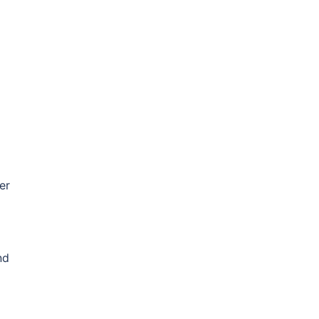
er
nd