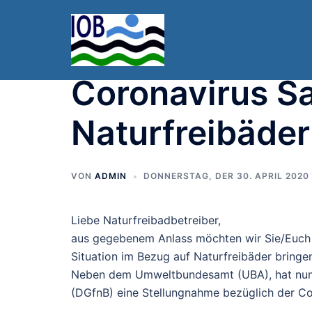
Zum
Inhalt
springen
Coronavirus S
Naturfreibäde
VON
ADMIN
DONNERSTAG, DER 30. APRIL 2020
Liebe Naturfreibadbetreiber,
aus gegebenem Anlass möchten wir Sie/Euch 
Situation im Bezug auf Naturfreibäder bringe
Neben dem Umweltbundesamt (UBA), hat nun 
(DGfnB) eine Stellungnahme bezüglich der Co