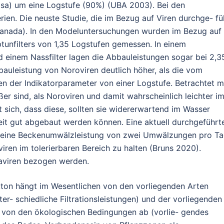
sa) um eine Logstufe (90%) (UBA 2003). Bei den
ien. Die neuste Studie, die im Bezug auf Viren durchge- fü
(Kanada). In den Modeluntersuchungen wurden im Bezug auf
tunfilters von 1,35 Logstufen gemessen. In einem
d einem Nassfilter lagen die Abbauleistungen sogar bei 2,3
bauleistung von Noroviren deutlich höher, als die vom
 der Indikatorparameter von einer Logstufe. Betrachtet 
er sind, als Noroviren und damit wahrscheinlich leichter i
 sich, dass diese, sollten sie widererwartend im Wasser
eit gut abgebaut werden können. Eine aktuell durchgeführt
s eine Beckenumwälzleistung von zwei Umwälzungen pro T
iren im tolerierbaren Bereich zu halten (Bruns 2020).
naviren bezogen werden.
kton hängt im Wesentlichen von den vorliegenden Arten
er- schiedliche Filtrationsleistungen) und der vorliegenden
von den ökologischen Bedingungen ab (vorlie- gendes