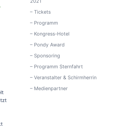
2021
-
– Tickets
– Programm
– Kongress-Hotel
– Pondy Award
– Sponsoring
– Programm Sternfahrt
– Veranstalter & Schirmherrin
– Medienpartner
lt
tzt
kt