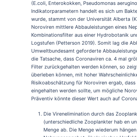
(E.coli, Enterokokken, Pseudomonas aerugino
Indikatorparametern handelt es sich um Bakter
wurde, stammt von der Universität Alberta 
Noroviren mittlere Abbauleistungen eines Nep
Kombinationsfilter aus einer Hydrobotanik un
Logstufen (Petterson 2019). Somit lag die Ab
Umweltbundesamt geforderte Abbauleistungen
die Tatsache, dass Coronaviren ca. 4 mal größ
Filter zurückgehalten werden können, so zeigt
überleben können, mit hoher Wahrscheinlichk
Risikoabschätzung für Noroviren ergab, das
eingehalten werden sollte, um mögliche Norov
Präventiv könnte dieser Wert auch auf Coro
Die Virenelimination durch das Zooplan
(unterschiedliche Zooplankter hab en unt
Menge ab. Die Menge wiederum hängen 