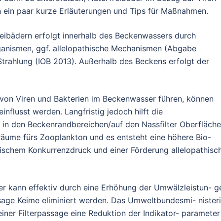
h ein paar kurze Erläuterungen und Tips für Maßnahmen.
reibädern erfolgt innerhalb des Beckenwassers durch
ganismen, ggf. allelopathische Mechanismen (Abgabe
ahlung (IOB 2013). Außerhalb des Beckens erfolgt der
on Viren und Bakterien im Beckenwasser führen, können
influsst werden. Langfristig jedoch hilft die
in den Beckenrandbereichen/auf den Nassfilter Oberfläche
äume fürs Zooplankton und es entsteht eine höhere Bio-
gischem Konkurrenzdruck und einer Förderung allelopathisc
er kann effektiv durch eine Erhöhung der Umwälzleistun- g
ssage Keime eliminiert werden. Das Umweltbundesmi- nister
 einer Filterpassage eine Reduktion der Indikator- parameter