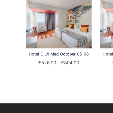
auf.
Die
Optionen
können
auf
der
Produktseite
gewählt
Hotel Club Med October 05-08
Hote
werden
Preisspanne:
€
526,00
–
€
804,00
€526,00
Dieses
bis
Produkt
€804,00
weist
mehrere
Varianten
auf.
Die