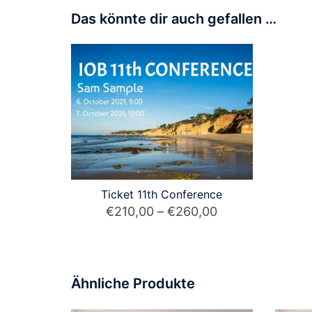
Das könnte dir auch gefallen …
Ticket 11th Conference
Preisspanne:
€
210,00
–
€
260,00
€210,00
Dieses
bis
Produkt
€260,00
weist
Ähnliche Produkte
mehrere
Varianten