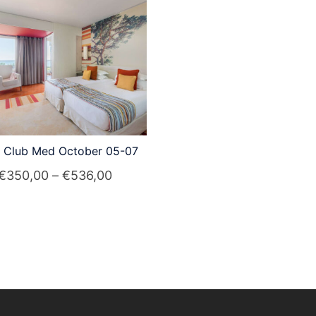
l Club Med October 05-07
Preisspanne:
€
350,00
–
€
536,00
€350,00
Dieses
bis
Produkt
€536,00
weist
mehrere
Varianten
auf.
Die