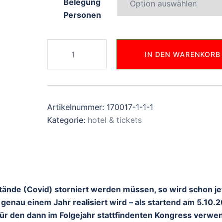
Belegung
Personen
Hotel
IN DEN WARENKORB
Club
Med
October
05-
Artikelnummer:
170017-1-1-1
10
Kategorie:
hotel & tickets
Menge
ände (Covid) storniert werden müssen, so wird schon je
 genau einem Jahr realisiert wird – als startend am 5.10.
ür den dann im Folgejahr stattfindenten Kongress verwe