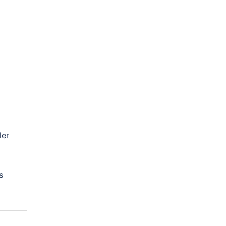
ler
s